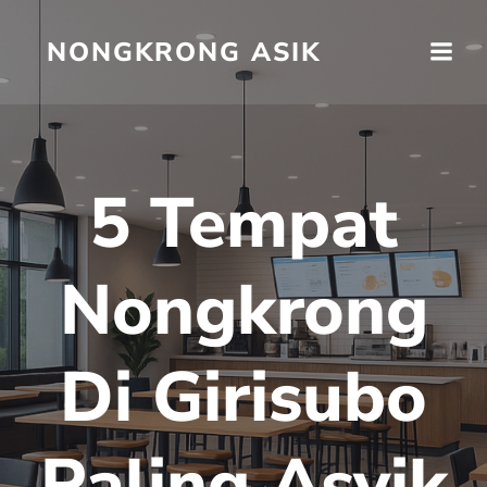
Skip
to
NONGKRONG ASIK
content
5 Tempat
Nongkrong
Di Girisubo
Paling Asyik