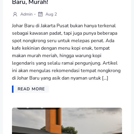
Baru, Murah!
-
Admin
Aug 2
Johar Baru di Jakarta Pusat bukan hanya terkenal
sebagai kawasan padat, tapi juga punya beberapa
spot nongkrong seru untuk melepas penat. Ada
kafe kekinian dengan menu kopi enak, tempat
makan murah meriah, hingga warung kopi
legendaris yang selalu ramai pengunjung. Artikel
ini akan mengulas rekomendasi tempat nongkrong
di Johar Baru yang asik dan nyaman untuk […]
READ MORE