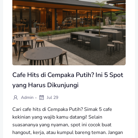
Cafe Hits di Cempaka Putih? Ini 5 Spot
yang Harus Dikunjungi
-
Admin
Jul 29
Cari cafe hits di Cempaka Putih? Simak 5 cafe
kekinian yang wajib kamu datangi! Selain
suasananya yang nyaman, spot ini cocok buat
hangout, kerja, atau kumpul bareng teman. Jangan