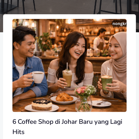
6 Coffee Shop di Johar Baru yang Lagi
Hits