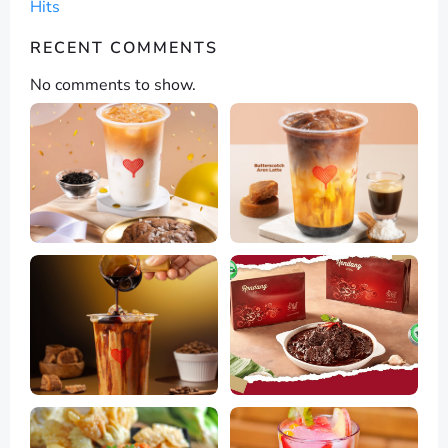
Hits
RECENT COMMENTS
No comments to show.