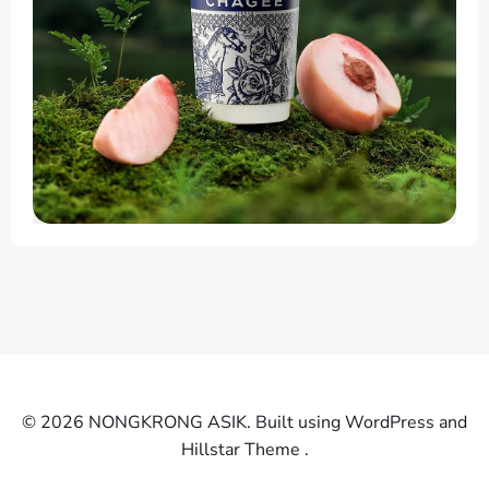
© 2026 NONGKRONG ASIK. Built using WordPress and
Hillstar Theme .