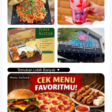
Temukan Lebih Banyak ▼
Menu Gofood