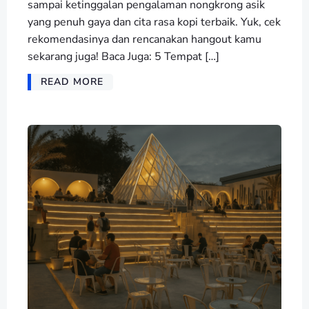
sampai ketinggalan pengalaman nongkrong asik
yang penuh gaya dan cita rasa kopi terbaik. Yuk, cek
rekomendasinya dan rencanakan hangout kamu
sekarang juga! Baca Juga: 5 Tempat […]
READ MORE