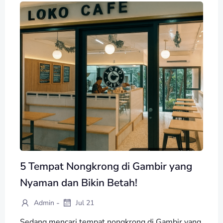
5 Tempat Nongkrong di Gambir yang
Nyaman dan Bikin Betah!
-
Admin
Jul 21
Sedang mencari tempat nongkrong di Gambir yang