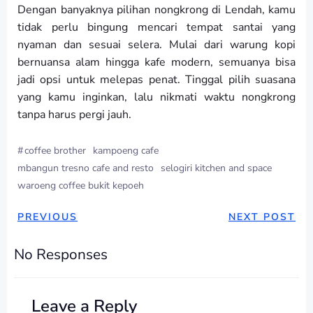
Dengan banyaknya pilihan nongkrong di Lendah, kamu
tidak perlu bingung mencari tempat santai yang
nyaman dan sesuai selera. Mulai dari warung kopi
bernuansa alam hingga kafe modern, semuanya bisa
jadi opsi untuk melepas penat. Tinggal pilih suasana
yang kamu inginkan, lalu nikmati waktu nongkrong
tanpa harus pergi jauh.
#
coffee brother
kampoeng cafe
mbangun tresno cafe and resto
selogiri kitchen and space
waroeng coffee bukit kepoeh
POST
POST
PREVIOUS
NEXT POST
NAVIGATION
NAVIGAT
No Responses
Leave a Reply