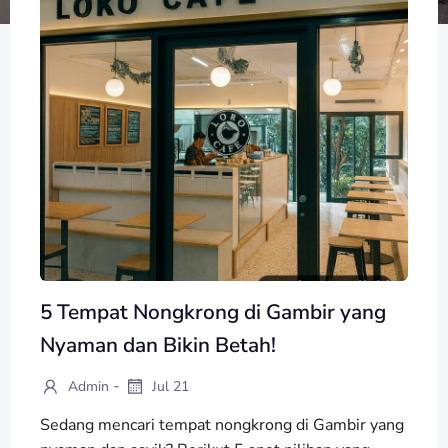
5 Tempat Nongkrong di Gambir yang
Nyaman dan Bikin Betah!
-
Admin
Jul 21
Sedang mencari tempat nongkrong di Gambir yang