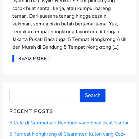
nyaman dan asyik? Berikut 5 spot pilihan yang
cocok buat santai, kerja, atau kumpul bareng
teman. Dari suasana tenang hingga desain
kekinian, semua bikin betah berlama-lama. Yuk,
temukan tempat nongkrong favoritmu di tengah
Jakarta Pusat! Baca Juga: 5 Tempat Nongkrong Asik
dan Murah di Bandung 5 Tempat Nongkrong […]
READ MORE
Search
RECENT POSTS
6 Cafe di Gempolsari Bandung yang Enak Buat Santai
5 Tempat Nongkrong di Cisaranten Kulon yang Cozy