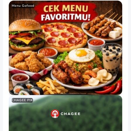
Menu Gofood
CHAGEE PIK