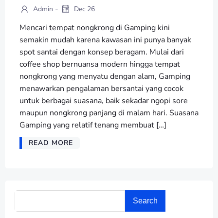
-
Admin
Dec 26
Mencari tempat nongkrong di Gamping kini
semakin mudah karena kawasan ini punya banyak
spot santai dengan konsep beragam. Mulai dari
coffee shop bernuansa modern hingga tempat
nongkrong yang menyatu dengan alam, Gamping
menawarkan pengalaman bersantai yang cocok
untuk berbagai suasana, baik sekadar ngopi sore
maupun nongkrong panjang di malam hari. Suasana
Gamping yang relatif tenang membuat […]
READ MORE
Search