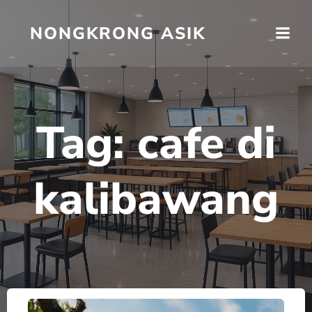
Skip
to
NONGKRONG ASIK
content
Tag:
cafe di
kalibawang