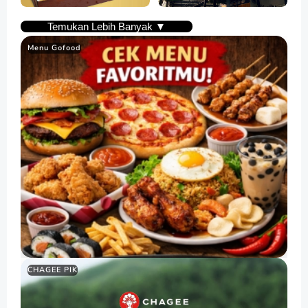
Temukan Lebih Banyak ▼
Menu Gofood
CHAGEE PIK