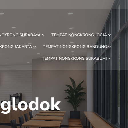
NGKRONG SURABAYA
TEMPAT NONGKRONG JOGJA
KRONG JAKARTA
TEMPAT NONGKRONG BANDUNG
TEMPAT NONGKRONG SUKABUMI
 glodok