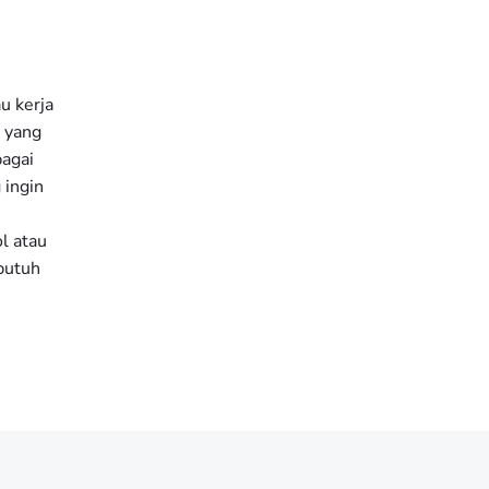
u kerja
n yang
bagai
 ingin
l atau
butuh