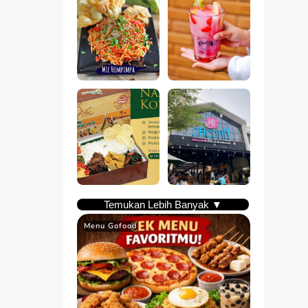
Temukan Lebih Banyak ▼
Menu Gofood