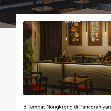
5 Tempat Nongkrong di Pancoran ya