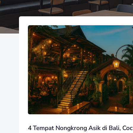
4 Tempat Nongkrong Asik di Bali, Co