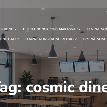
NGKRONG
TEMPAT NONGKRONG MAKASSAR
TEMPAT NO
ONG BALI
TEMPAT NONGKRONG MEDAN
TEMPAT NONG
ag:
cosmic din