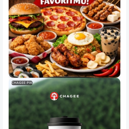
CHAGEE PIK