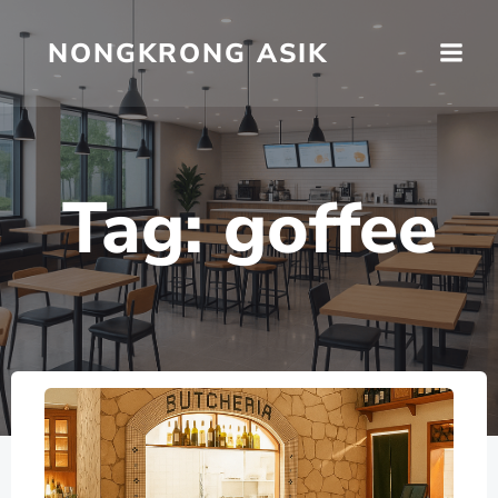
Skip
to
NONGKRONG ASIK
content
Tag:
goffee