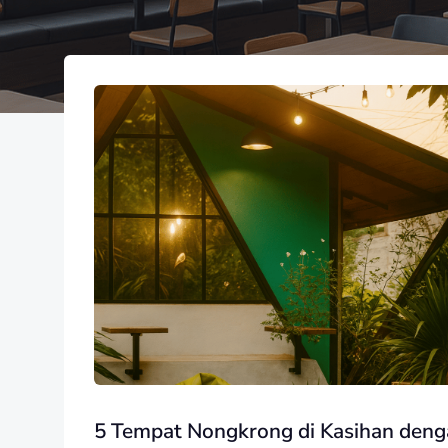
5 Tempat Nongkrong di Kasihan den