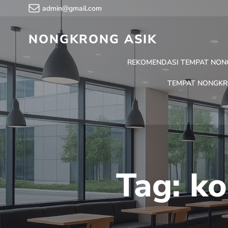
Skip
admin@gmail.com
to
content
NONGKRONG ASIK
REKOMENDASI TEMPAT NO
TEMPAT NONGKR
Tag:
ko