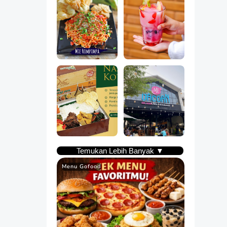
Temukan Lebih Banyak ▼
Menu Gofood