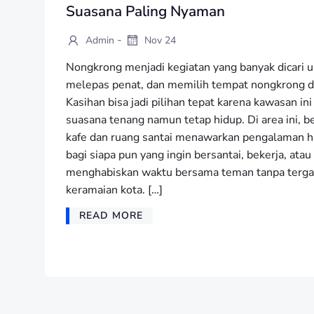
Suasana Paling Nyaman
-
Admin
Nov 24
Nongkrong menjadi kegiatan yang banyak dicari 
melepas penat, dan memilih tempat nongkrong d
Kasihan bisa jadi pilihan tepat karena kawasan in
suasana tenang namun tetap hidup. Di area ini, b
kafe dan ruang santai menawarkan pengalaman h
bagi siapa pun yang ingin bersantai, bekerja, atau
menghabiskan waktu bersama teman tanpa terg
keramaian kota. […]
READ MORE