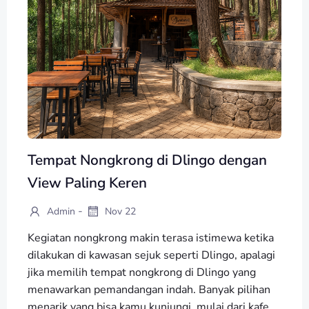
Tempat Nongkrong di Dlingo dengan
View Paling Keren
-
Admin
Nov 22
Kegiatan nongkrong makin terasa istimewa ketika
dilakukan di kawasan sejuk seperti Dlingo, apalagi
jika memilih tempat nongkrong di Dlingo yang
menawarkan pemandangan indah. Banyak pilihan
menarik yang bisa kamu kunjungi, mulai dari kafe