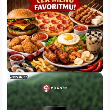
CHAGEE PIK