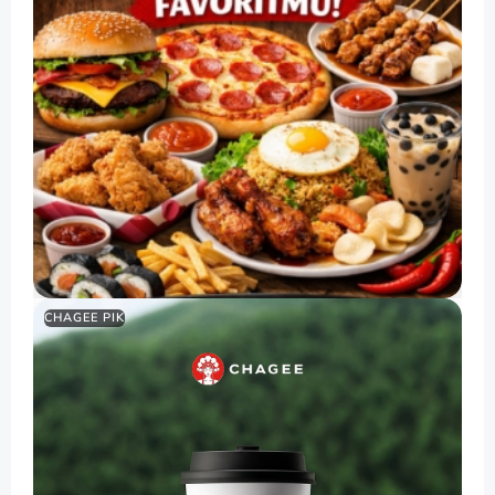
CHAGEE PIK