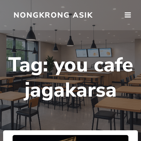
Skip
to
NONGKRONG ASIK
content
Tag:
you cafe
jagakarsa