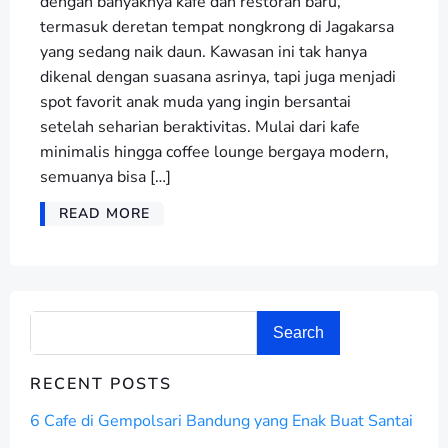
dengan banyaknya kafe dan restoran baru,
termasuk deretan tempat nongkrong di Jagakarsa
yang sedang naik daun. Kawasan ini tak hanya
dikenal dengan suasana asrinya, tapi juga menjadi
spot favorit anak muda yang ingin bersantai
setelah seharian beraktivitas. Mulai dari kafe
minimalis hingga coffee lounge bergaya modern,
semuanya bisa […]
READ MORE
Search
RECENT POSTS
6 Cafe di Gempolsari Bandung yang Enak Buat Santai