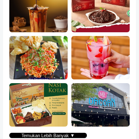
Temukan Lebih Banyak ▼