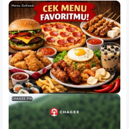
Menu Gofood
CHAGEE PIK