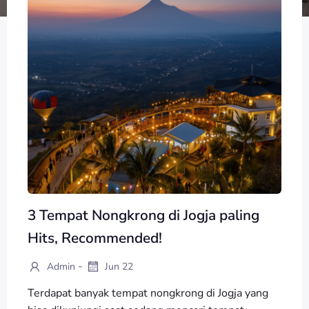
3 Tempat Nongkrong di Jogja paling
Hits, Recommended!
-
Admin
Jun 22
Terdapat banyak tempat nongkrong di Jogja yang