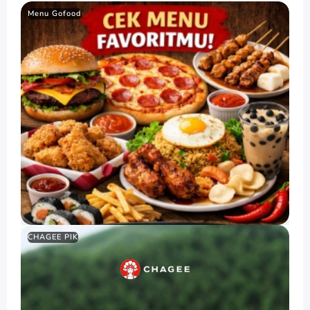
Menu Gofood
CHAGEE PIK