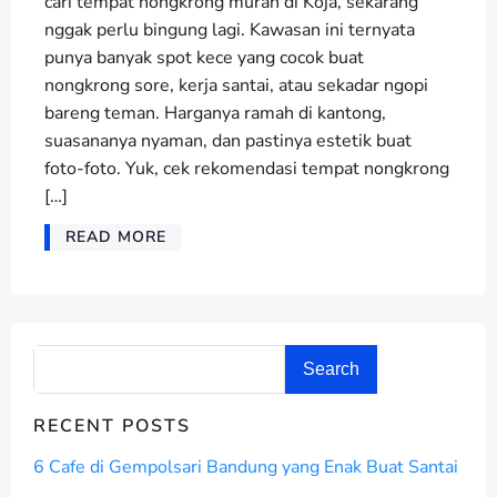
cari tempat nongkrong murah di Koja, sekarang
nggak perlu bingung lagi. Kawasan ini ternyata
punya banyak spot kece yang cocok buat
nongkrong sore, kerja santai, atau sekadar ngopi
bareng teman. Harganya ramah di kantong,
suasananya nyaman, dan pastinya estetik buat
foto-foto. Yuk, cek rekomendasi tempat nongkrong
[…]
READ MORE
Search
RECENT POSTS
6 Cafe di Gempolsari Bandung yang Enak Buat Santai