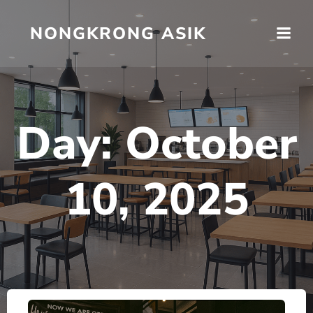
Skip
to
NONGKRONG ASIK
content
Day:
October
10, 2025