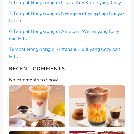
5 Tempat Nongkrong di Cisaranten Kulon yang Cozy
7 Tempat Nongkrong di Nyengseret yang Lagi Banyak
Dicari
6 Tempat Nongkrong di Antapani Wetan yang Cozy
dan Hits
Tempat Nongkrong di Antapani Kidul yang Cozy dan
Hits
RECENT COMMENTS
No comments to show.