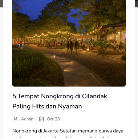
5 Tempat Nongkrong di Cilandak
Paling Hits dan Nyaman
-
Admin
Oct 28
Nongkrong di Jakarta Selatan memang punya daya