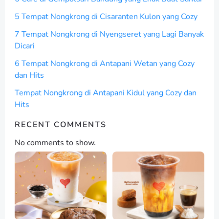
5 Tempat Nongkrong di Cisaranten Kulon yang Cozy
7 Tempat Nongkrong di Nyengseret yang Lagi Banyak
Dicari
6 Tempat Nongkrong di Antapani Wetan yang Cozy
dan Hits
Tempat Nongkrong di Antapani Kidul yang Cozy dan
Hits
RECENT COMMENTS
No comments to show.