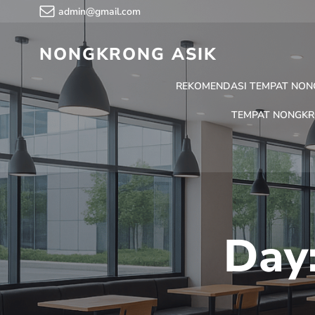
Skip
admin@gmail.com
to
content
NONGKRONG ASIK
REKOMENDASI TEMPAT NO
TEMPAT NONGKR
Day