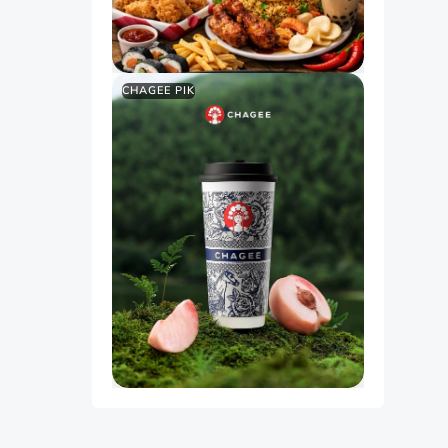
CHAGEE PIK