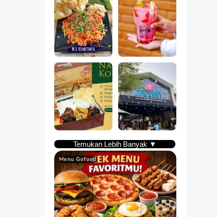
Temukan Lebih Banyak ▼
Menu Gofood